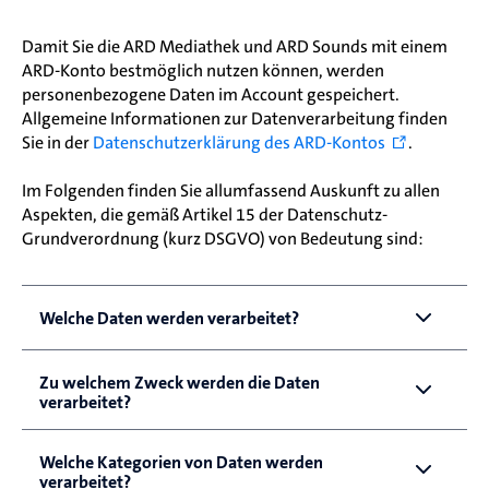
Damit Sie die ARD Mediathek und ARD Sounds mit einem
ARD-Konto bestmöglich nutzen können, werden
personenbezogene Daten im Account gespeichert.
Allgemeine Informationen zur Datenverarbeitung finden
Sie in der
Datenschutzerklärung des ARD-Kontos
.
Im Folgenden finden Sie allumfassend Auskunft zu allen
Aspekten, die gemäß Artikel 15 der Datenschutz-
Grundverordnung (kurz DSGVO) von Bedeutung sind:
Welche Daten werden verarbeitet?
Es werden folgende Daten verarbeitet: IP-Adresse, der 
Zu welchem Zweck werden die Daten
Profilname, die E-Mail-Adresse, die intern vergebene 
verarbeitet?
User ID und Ausweisdaten.
Die Verarbeitung erfolgt, um Ihnen das ergänzende 
Welche Kategorien von Daten werden
Die Ausweisdaten, die im Rahmen der freiwilligen 
Angebot des ARD-Kontos anbieten zu können und 
verarbeitet?
Altersfreigabe eingegeben werden, werden benötigt, 