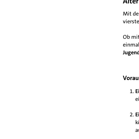
Alte
Mit de
vierst
Ob mit
einmal
Jugen
Vorau
E
e
E
k
a