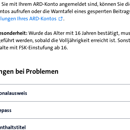
 Sie mit Ihrem ARD-Konto angemeldet sind, können Sie die
ntos aufrufen oder die Warntafel eines gesperrten Beitra
llungen Ihres ARD-Kontos
.
esonderheit:
Wurde das Alter mit 16 Jahren bestätigt, mus
eführt werden, sobald die Volljährigkeit erreicht ist. Sons
halte mit FSK-Einstufung ab 16.
ngen bei Problemen
onalausweis
deutscher Personalausweis muss folgenden Kriterien ents
epass
Der Personalausweis 
muss gültig
 sein. Abgelaufene Dok
europäischer Reisepass muss folgenden Kriterien entsprec
nthaltstitel
Der Personalausweis muss nach dem 01.11.2010 ausgeste