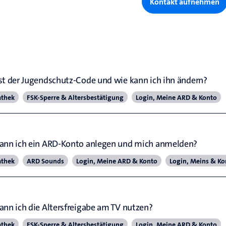
Kontakt aufnehmen
andte Artikel
ndschutz-Code
st der Jugendschutz-Code und wie kann ich ihn ändern?
athek
FSK-Sperre & Altersbestätigung
Login, Meine ARD & Konto
Konto anlegen und anmelden
ann ich ein ARD-Konto anlegen und mich anmelden?
athek
ARD Sounds
Login, Meine ARD & Konto
Login, Meins & Ko
rsfreigabe am TV-Gerät
ann ich die Altersfreigabe am TV nutzen?
athek
FSK-Sperre & Altersbestätigung
Login, Meine ARD & Konto