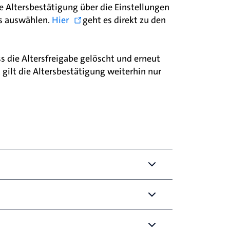
 Altersbestätigung über die Einstellungen
gs auswählen.
Hier
geht es direkt zu den
s die Altersfreigabe gelöscht und erneut
t gilt die Altersbestätigung weiterhin nur
prechen:
umente können nicht verwendet werden.
hen:
llt worden sein.