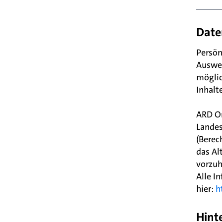
Ihr 
Date
Bei 
Persön
Auswei
möglic
Inhalt
Bei 
Bei 
ARD On
Landes
(Berec
das Al
vorzuh
Alle I
hier:
h
Hint