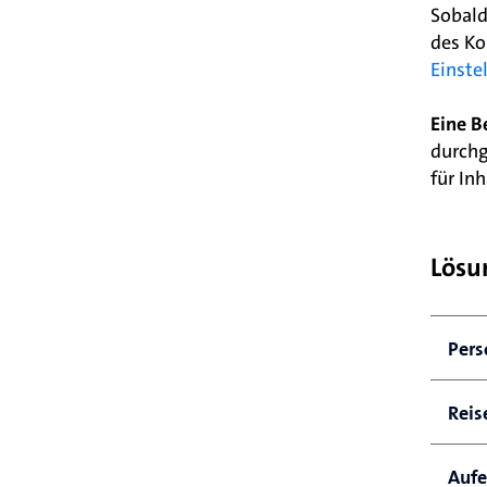
Sobald
des Ko
Einste
Eine B
durchg
für In
Lösu
Pers
Ihr 
Reis
Ihr 
Aufe