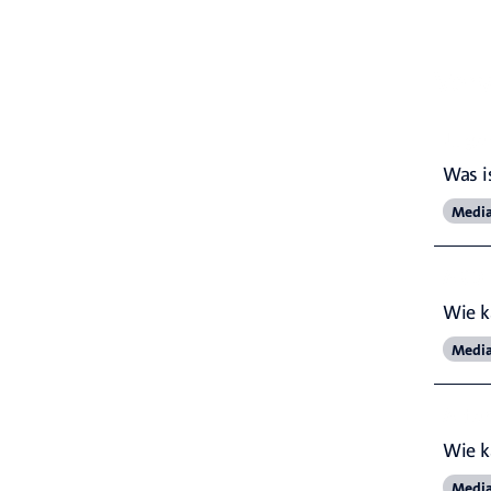
Verw
Juge
Was i
Medi
ARD-
Wie k
Medi
Alte
Wie k
Medi