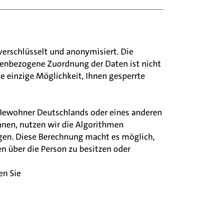
 nicht als deutsche Personalausweise 
 können nicht verwendet werden.
rechen:
rden sein.
sein. Andere Ausweisdokumente 
umente können nicht verwendet werden.
erschlüsselt und anonymisiert. Die
llt worden sein.
nicht als europäische Reisepässe gelten, 
nenbezogene Zuordnung der Daten ist nicht
icht als deutsche Aufenthaltstitel 
ahl Null.
die einzige Möglichkeit, Ihnen gesperrte
Zeilen müssen eingegeben werden. Die 
 verbleiben.
Zeile
 muss unbedingt ebenfalls 
Bewohner Deutschlands oder eines anderen
ahl Null.
önnen, nutzen wir die Algorithmen
ahl Null.
Zeilen müssen eingegeben werden. Die 
gen. Diese Berechnung macht es möglich,
Zeilen müssen eingegeben werden. Die 
 verbleiben.
n über die Person zu besitzen oder
 verbleiben.
Zeile
 muss unbedingt ebenfalls 
Zeile
 muss unbedingt ebenfalls 
en Sie